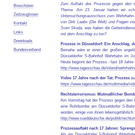
Zum Auftakt des Prozesse gegen den mut
Broschüren
Thema. Am 23. Januar hatten wir sc
ZeitzeugInnen
Untersuchungsausschuss zum Wehrhahn-An
von Dirk Laabs (Die Welt) und Fragen vo
Kontakt
Sven Skoda, was haben die Geheimdienst
Links
mit dem Anschlag zu tun?
Downloads
Prozess in Düsseldorf: Ein Anschlag, d
Bundesverband
Beinahe wäre er einer der großen ungel
Düsseldorfer S-Bahnhof Wehrhahn im Ju
Heute beginnt der Prozess - fast 18 Jahre
http://www.tagesschau.de/inland/wehrhah
Video 17 Jahre nach der Tat: Prozess 
https://www.tagesschau.de/multimedia/vid
Rechtsterrorismus: Mutmaßlicher Bombe
Am Vormittag hat der Prozess gegen den m
eine Rohrbombe am Düsseldorfer S-Bahn
worden, einige von ihnen lebensgefährlich. 
http://www.sueddeutsche.de/politik/rechts
Prozessauftakt nach 17 Jahren: Spreng
Als am Düsseldorfer S-Bahnhof Wehrhahn