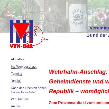
Vereinig
Bund der 
Aktuelles
Ins Web geschaut
Wehrhahn-Anschlag: 
Termine
Geheimdienste und w
"antifa"
Nach den Rechten sehen
Republik – womöglic
(Hartmut-Meyer-Archiv)
Wir über uns
Zum Prozessauftakt zum antisem
Archiv