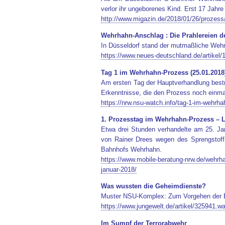
verlor ihr ungeborenes Kind. Erst 17 Jahr
http://www.migazin.de/2018/01/26/prozessa
Wehrhahn-Anschlag : Die Prahlereien d
In Düsseldorf stand der mutmaßliche Wehrh
https://www.neues-deutschland.de/artikel
Tag 1 im Wehrhahn-Prozess (25.01.2018
Am ersten Tag der Hauptverhandlung bestre
Erkenntnisse, die den Prozess noch einma
https://nrw.nsu-watch.info/tag-1-im-wehrh
1. Prozesstag im Wehrhahn-Prozess – L
Etwa drei Stunden verhandelte am 25. Ja
von Rainer Drees wegen des Sprengstoff
Bahnhofs Wehrhahn.
https://www.mobile-beratung-nrw.de/wehrha
januar-2018/
Was wussten die Geheimdienste?
Muster NSU-Komplex: Zum Vorgehen der 
https://www.jungewelt.de/artikel/325941.w
Im Sumpf der Terrorabwehr