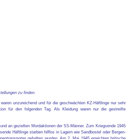
tellungen zu finden.
n“ waren unzureichend und für die geschwächten KZ-Häftlinge nur sehr
on für den folgenden Tag. Als Kleidung waren nur die gestreifte
n und an gezielten Mordaktionen der SS-Männer. Zum Kriegsende 1945
nde Häftlinge starben hilflos in Lagern wie Sandbostel oder Bergen-
pentransporter gehalten wurden. Am 2. Mai 1945 erreichten britische