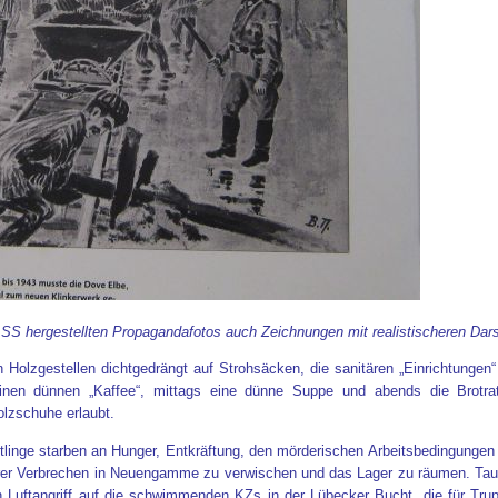
 SS hergestellten Propagandafotos auch Zeichnungen mit realistischeren Dars
en Holzgestellen dichtgedrängt auf Strohsäcken, die sanitären „Einrichtunge
nen dünnen „Kaffee“, mittags eine dünne Suppe und abends die Brotrati
olzschuhe erlaubt.
tlinge starben an Hunger, Entkräftung, den mörderischen Arbeitsbedingunge
rer Verbrechen in Neuengamme zu verwischen und das Lager zu räumen. Tause
n Luftangriff auf die schwimmenden KZs in der Lübecker Bucht, die für Trup