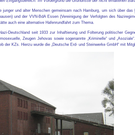
n Eingangsbereich. Im Vordergrund die Grundrisse der nicht erhaltenen Bar
pe junger und alter Menschen gemeinsam nach Hamburg, um sich über das
en) und der VVN-BdA Essen (Vereinigung der Verfolgten des Naziregimes
tte auch eine alternative Hafenrundfahrt zum Thema.
Nazi-Deutschland seit 1933 zur Inhaftierung und Folterung politischer Geg
omosexuelle, Zeugen Jehovas sowie sogenannte „Kriminelle“ und „Asoziale“.
rieb der KZs. Hierzu wurde die „Deutsche Erd- und Steinwerke GmbH“ mit Mitg