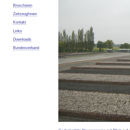
Broschüren
ZeitzeugInnen
Kontakt
Links
Downloads
Bundesverband