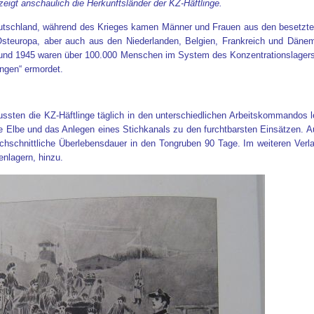
eigt anschaulich die Herkunftsländer der KZ-Häftlinge.
utschland, während des Krieges kamen Männer und Frauen aus den besetzten 
Osteuropa, aber auch aus den Niederlanden, Belgien, Frankreich und Dän
und 1945 waren über 100.000 Menschen im System des Konzentrationslagers 
ngen“ ermordet.
ssten die KZ-Häftlinge täglich in den unterschiedlichen Arbeitskommandos l
 Elbe und das Anlegen eines Stichkanals zu den furchtbarsten Einsätzen. A
rchschnittliche Überlebensdauer in den Tongruben 90 Tage. Im weiteren Verl
nlagern, hinzu.