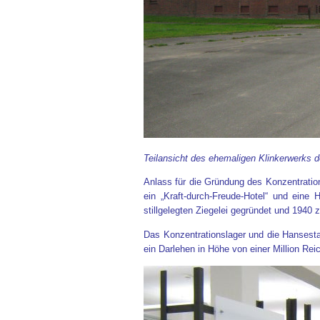
Teilansicht des ehemaligen Klinkerwerk
Anlass für die Gründung des Konzentrati
ein „Kraft-durch-Freude-Hotel“ und ein
stillgelegten Ziegelei gegründet und 1940
Das Konzentrationslager und die Hanses
ein Darlehen in Höhe von einer Million Re