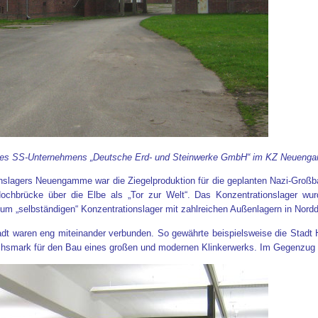
s des SS-Unternehmens „Deutsche Erd- und Steinwerke GmbH“ im KZ Neueng
onslagers Neuengamme war die Ziegelproduktion für die geplanten Nazi-Groß
e Hochbrücke über die Elbe als „Tor zur Welt“. Das Konzentrationslager 
 zum „selbständigen“ Konzentrationslager mit zahlreichen Außenlagern in Nor
tadt waren eng miteinander verbunden. So gewährte beispielsweise die St
ichsmark für den Bau eines großen und modernen Klinkerwerks. Im Gegenzug ve