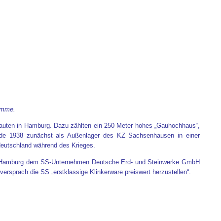
amme.
bauten in Hamburg. Dazu zählten ein 250 Meter hohes „Gauhochhaus“,
wurde 1938 zunächst als Außenlager des KZ Sachsenhausen in einer
ddeutschland während des Krieges.
adt Hamburg dem SS-Unternehmen Deutsche Erd- und Steinwerke GmbH
rsprach die SS „erstklassige Klinkerware preiswert herzustellen“.