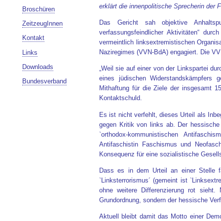
erklärt die innenpolitische Sprecherin der
Broschüren
Das Gericht sah objektive Anhaltspu
ZeitzeugInnen
verfassungsfeindlicher Aktivitäten“ dur
Kontakt
vermeintlich linksextremistischen Organisa
Naziregimes (VVN-BdA) engagiert. Die VVN-
Links
Downloads
„Weil sie auf einer von der Linkspartei d
eines jüdischen Widerstandskämpfers g
Bundesverband
Mithaftung für die Ziele der insgesamt 1
Kontaktschuld.
Es ist nicht verfehlt, dieses Urteil als In
gegen Kritik von links ab. Der hessische
`orthodox-kommunistischen Antifasch
Antifaschistin Faschismus und Neofasc
Konsequenz für eine sozialistische Gesells
Dass es in dem Urteil an einer Stelle 
`Linksterrorismus´ (gemeint ist `Linksextr
ohne weitere Differenzierung rot sieht
Grundordnung, sondern der hessische Ver
Aktuell bleibt damit das Motto einer Dem