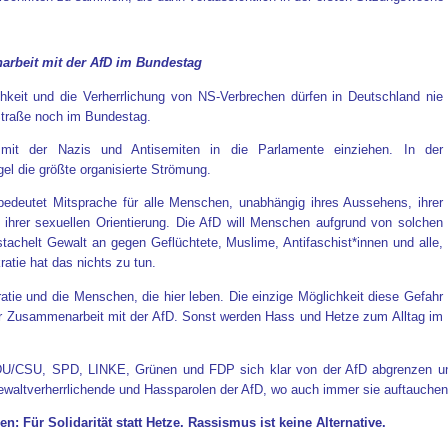
narbeit mit der AfD im Bundestag
hkeit und die Verherrlichung von NS-Verbrechen dürfen in Deutschland nie
 Straße noch im Bundestag.
, mit der Nazis und Antisemiten in die Parlamente einziehen. In der
el die größte organisierte Strömung.
bedeutet Mitsprache für alle Menschen, unabhängig ihres Aussehens, ihrer
s, ihrer sexuellen Orientierung. Die AfD will Menschen aufgrund von solchen
stachelt Gewalt an gegen Geflüchtete, Muslime, Antifaschist*innen und alle,
ratie hat das nichts zu tun.
atie und die Menschen, die hier leben. Die einzige Möglichkeit diese Gefahr
er Zusammenarbeit mit der AfD. Sonst werden Hass und Hetze zum Alltag im
CDU/CSU, SPD, LINKE, Grünen und FDP sich klar von der AfD abgrenzen un
gewaltverherrlichende und Hassparolen der AfD, wo auch immer sie auftauchen
 Für Solidarität statt Hetze. Rassismus ist keine Alternative.