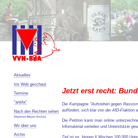
Aktuelles
Ins Web geschaut
Jetzt erst recht: Bun
Termine
"antifa"
Die Kampagne "Aufstehen gegen Rassismus
auffordert, sich klar von der AfD-Fraktion
Nach den Rechten sehen
(Hartmut-Meyer-Archiv)
Die Petition kann man online unterzeich
Wir über uns
Infomaterial verteilen und Unterstützer ge
Archiv
Ziel ist es, binnen 6 Wochen 100.000 Unte