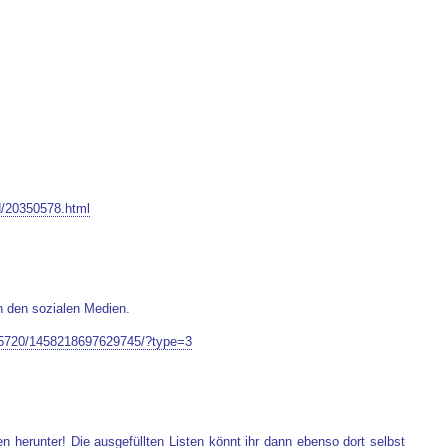
fd/20350578.html
n den sozialen Medien.
95720/1458218697629745/?type=3
 herunter! Die ausgefüllten Listen könnt ihr dann ebenso dort selbst