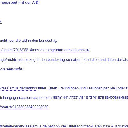
menarbeit mit der AfD!
/
ieht-fuer-die-afd-in-den-bundestag/
te/artikel/2016/03/14/das-afd-programm-entschluesselt/
age/rechte-vor-einzug-in-den-bundestag-so-extrem-sind-die-kandidaten-der-a
ition sammeln:
-rassismus.de/petition
unter Euren Freundinnen und Freunden per Mail oder i
fstehengegenrassismus/photos/a.962514417200178.1073741829.9542256646
en/status/912330533455228930
fstehen-gegen-rassismus.de/petition
die Unterschriften-Listen zum Ausdrucken