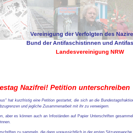
Vereinigung der Verfolgten des Nazir
Bund der Antifaschistinnen und Antifa
Landesvereinigung NRW
destag Nazifrei! Petition unterschreiben
" hat kurzfristig eine Petition gestartet, die sich an die Bundestagsfra
 abzugrenzen und jegliche Zusammenarbeit mit ihr zu verweigern.
nen, aber es können auch an Infoständen auf Papier Unterschriften gesamm
winnen.
rschriften zu sammeln, die dann voraussichtlich in der ersten Sitzungswoch