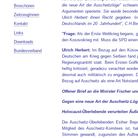
die neue Art der Auschwitzlüge" schwamm
Broschüren
Argumenten operierte. Sie wurde besonde
ZeitzeugInnen
Ulrich Herbert ihnen Recht gegeben. 
Deutschlands im 20. Jahrhundert", C.H.Be
Kontakt
Links
"Frage:
Als der Erste Weltkrieg begann, g
den Kosovokrieg mit. Muss die SPD einen 
Downloads
Ulrich Herbert:
Im Bezug auf den Kosovok
Bundesverband
Deutschen am Krieg gegen Serbien fand 
Regierungsantritt statt. Beim Ersten Gol
heftig kritisiert, geradezu verachtet wo
diesmal auch militärisch zu engagieren.
Bezug auf Auschwitz als eine Art Notstands
Offener Brief an die Minister Fischer u
Gegen eine neue Art der Auschwitz-Lüg
Holocaust-Überlebende verurteilen Äuß
Die Auschwitz-Überlebenden Esther Bej
Mitglied des Auschwitz-Komitees ist, 
Stimmen gewandt, zugunsten des Auftrag