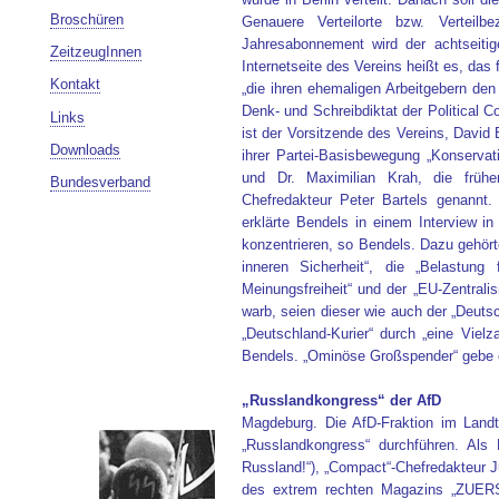
Broschüren
Genauere Verteilorte bzw. Verteilbe
Jahresabonnement wird der achtseitige
ZeitzeugInnen
Internetseite des Vereins heißt es, das 
Kontakt
„die ihren ehemaligen Arbeitgebern de
Denk- und Schreibdiktat der Political 
Links
ist der Vorsitzende des Vereins, David
Downloads
ihrer Partei-Basisbewegung „Konservati
und Dr. Maximilian Krah, die frühe
Bundesverband
Chefredakteur Peter Bartels genannt
erklärte Bendels in einem Interview in
konzentrieren, so Bendels. Dazu gehörte
inneren Sicherheit“, die „Belastung 
Meinungsfreiheit“ und der „EU-Zentral
warb, seien dieser wie auch der „Deutsc
„Deutschland-Kurier“ durch „eine Vielz
Bendels. „Ominöse Großspender“ gebe e
„Russlandkongress“ der AfD
Magdeburg. Die AfD-Fraktion im Land
„Russlandkongress“ durchführen. Als
Russland!“), „Compact“-Chefredakteur Jü
des extrem rechten Magazins „ZUERST