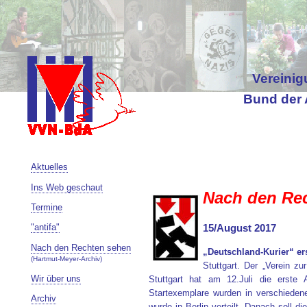
Vereinig
Bund der 
Aktuelles
Ins Web geschaut
Nach den Re
Termine
"antifa"
15/August 2017
Nach den Rechten sehen
„Deutschland-Kurier“ e
(Hartmut-Meyer-Archiv)
Stuttgart. Der „Verein zu
Wir über uns
Stuttgart hat am 12.Juli die erste 
Startexemplare wurden in verschiedene
Archiv
wurde in Berlin verteilt. Danach soll d