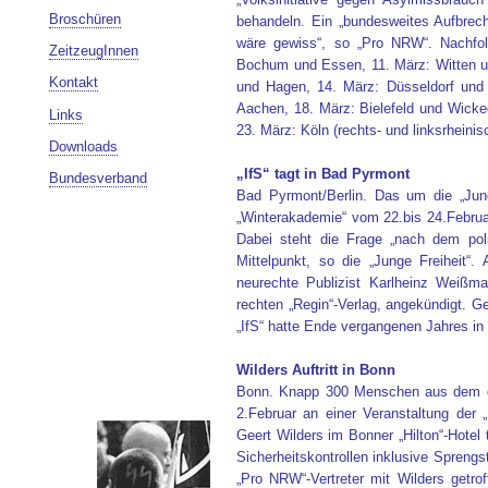
Broschüren
behandeln. Ein „bundesweites Aufbre
wäre gewiss“, so „Pro NRW“. Nachfol
ZeitzeugInnen
Bochum und Essen, 11. März: Witten un
Kontakt
und Hagen, 14. März: Düsseldorf und
Aachen, 18. März: Bielefeld und Wicke
Links
23. März: Köln (rechts- und linksrheinis
Downloads
„IfS“ tagt in Bad Pyrmont
Bundesverband
Bad Pyrmont/Berlin. Das um die „Junge F
„Winterakademie“ vom 22.bis 24.Februa
Dabei steht die Frage „nach dem poli
Mittelpunkt, so die „Junge Freiheit“
neurechte Publizist Karlheinz Weißma
rechten „Regin“-Verlag, angekündigt. G
„IfS“ hatte Ende vergangenen Jahres in 
Wilders Auftritt in Bonn
Bonn. Knapp 300 Menschen aus dem ge
2.Februar an einer Veranstaltung der
Geert Wilders im Bonner „Hilton“-Hotel 
Sicherheitskontrollen inklusive Sprengs
„Pro NRW“-Vertreter mit Wilders getro