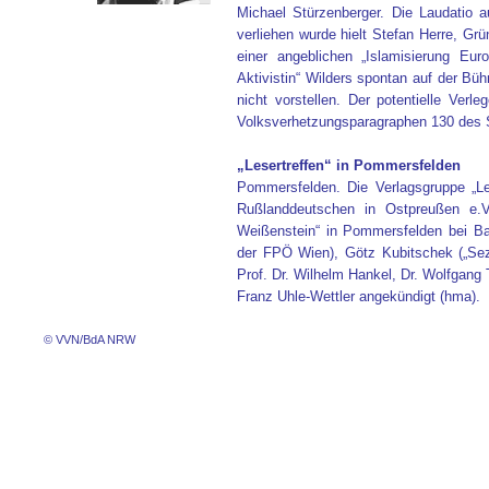
Michael Stürzenberger. Die Laudatio a
verliehen wurde hielt Stefan Herre, Gr
einer angeblichen „Islamisierung Eur
Aktivistin“ Wilders spontan auf der B
nicht vorstellen. Der potentielle Verl
Volksverhetzungsparagraphen 130 des S
„Lesertreffen“ in Pommersfelden
Pommersfelden. Die Verlagsgruppe „L
Rußlanddeutschen in Ostpreußen e.V
Weißenstein“ in Pommersfelden bei Ba
der FPÖ Wien), Götz Kubitschek („Seze
Prof. Dr. Wilhelm Hankel, Dr. Wolfgang 
Franz Uhle-Wettler angekündigt (hma).
© VVN/BdA NRW