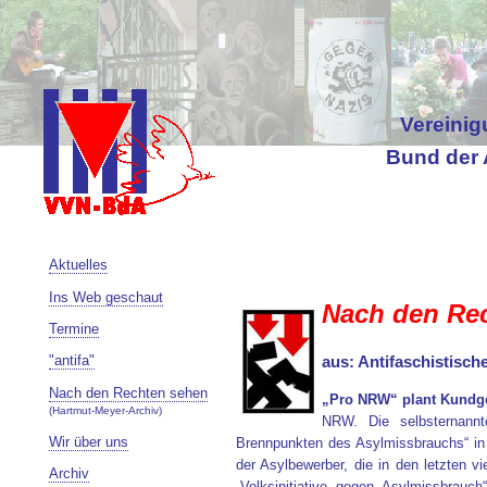
Vereinig
Bund der 
Aktuelles
Ins Web geschaut
Nach den Re
Termine
"antifa"
aus: Antifaschistisch
Nach den Rechten sehen
„Pro NRW“ plant Kundg
(Hartmut-Meyer-Archiv)
NRW. Die selbsternann
Wir über uns
Вrennpunkten des Asylmissbrauchs“ in
der Asylbewerber, die in den letzten 
Archiv
„Volksinitiative gegen Asylmissbrau