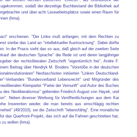
ugekommen, sodaß der derzeitige Buchbestand der Bibliothek auf
rgebrachte und über acht Lesearbeitsplätze sowie einen Raum für
nnen (hma).
mpact" erschienen. "Der Linke muß anfangen, mit dem Rechten zu
onst sterbe das Land an "intellektueller Austrocknung". Dabei dürfte
n. In der Praxis sieht das so aus, daß gleich auf der zweiten Seite
rkauf der deutschen Sprache" die Rede ist und deren langjähriger
eber der rechtsliberalen Zeitschrift "eigentümlich frei", Andre F.
seinem Beitrag über Hendryk M. Broders "Vorstöße in der deutschen
nalrevolutionären" Neofaschisten initiierten "Linken Deutschland-
zer"-Verbandes "Bundesverband Lebensrecht" und Mitgründer des
 neoliberalen Kleinpartei "Partei der Vernunft" und Autor des Buches
ru des Neoliberalismus" geltenden Friedrich August von Hayek, und
tion". Neben diverser Werbung für Veröffentlichungen aus dem Kai
he Inserenten wieder, die man bereits aus einschlägig rechten
heit" (49/2010), sei die Zeitschrift "lebensfähig". Eine monatliche
ür das Querfront-Projekt, das sich auf die Fahnen geschrieben hat,
n zu wollen (hma).