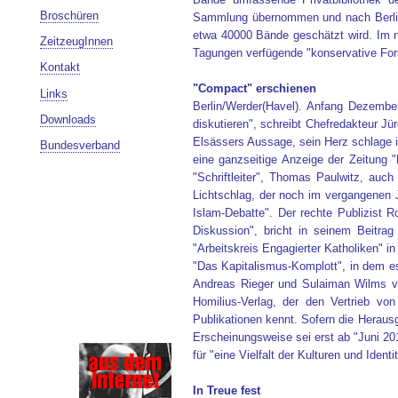
Broschüren
Sammlung übernommen und nach Berlin 
etwa 40000 Bände geschätzt wird. Im n
ZeitzeugInnen
Tagungen verfügende "konservative For
Kontakt
"Compact" erschienen
Links
Berlin/Werder(Havel). Anfang Dezembe
Downloads
diskutieren", schreibt Chefredakteur Jü
Elsässers Aussage, sein Herz schlage im
Bundesverband
eine ganzseitige Anzeige der Zeitung 
"Schriftleiter", Thomas Paulwitz, auch 
Lichtschlag, der noch im vergangenen J
Islam-Debatte". Der rechte Publizist R
Diskussion", bricht in seinem Beitra
"Arbeitskreis Engagierter Katholiken" in
"Das Kapitalismus-Komplott", in dem es
Andreas Rieger und Sulaiman Wilms von
Homilius-Verlag, der den Vertrieb vo
Publikationen kennt. Sofern die Herausg
Erscheinungsweise sei erst ab "Juni 201
für "eine Vielfalt der Kulturen und Iden
In Treue fest