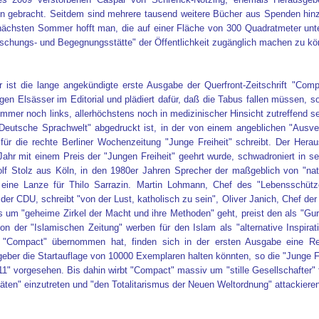
gebracht. Seitdem sind mehrere tausend weitere Bücher aus Spenden hinz
ächsten Sommer hofft man, die auf einer Fläche von 300 Quadratmeter unte
schungs- und Begegnungsstätte" der Öffentlichkeit zugänglich machen zu kö
r ist die lange angekündigte erste Ausgabe der Querfront-Zeitschrift "Co
rgen Elsässer im Editorial und plädiert dafür, daß die Tabus fallen müssen, s
mer noch links, allerhöchstens noch in medizinischer Hinsicht zutreffend sei
"Deutsche Sprachwelt" abgedruckt ist, in der von einem angeblichen "Ausve
für die rechte Berliner Wochenzeitung "Junge Freiheit" schreibt. Der Herausg
ahr mit einem Preis der "Jungen Freiheit" geehrt wurde, schwadroniert in 
olf Stolz aus Köln, in den 1980er Jahren Sprecher der maßgeblich von "natio
g eine Lanze für Thilo Sarrazin. Martin Lohmann, Chef des "Lebensschüt
 der CDU, schreibt "von der Lust, katholisch zu sein", Oliver Janich, Chef der
 um "geheime Zirkel der Macht und ihre Methoden" geht, preist den als "Gu
 der "Islamischen Zeitung" werben für den Islam als "alternative Inspira
n "Compact" übernommen hat, finden sich in der ersten Ausgabe eine Rei
eber die Startauflage von 10000 Exemplaren halten könnten, so die "Junge Frei
1" vorgesehen. Bis dahin wirbt "Compact" massiv um "stille Gesellschafter" f
titäten" einzutreten und "den Totalitarismus der Neuen Weltordnung" attackiere