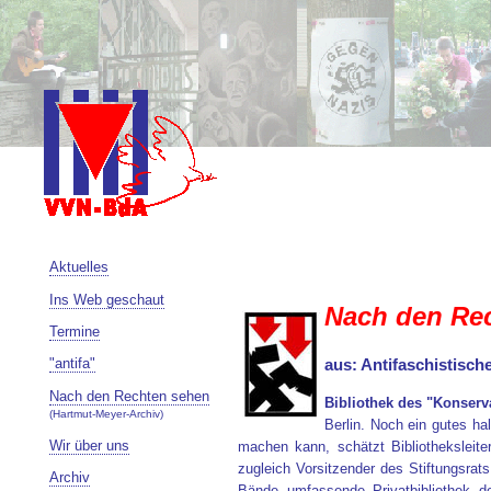
Aktuelles
Ins Web geschaut
Nach den Re
Termine
"antifa"
aus: Antifaschistisc
Nach den Rechten sehen
Bibliothek des "Konser
(Hartmut-Meyer-Archiv)
Berlin. Noch ein gutes ha
Wir über uns
machen kann, schätzt Bibliotheksleit
zugleich Vorsitzender des Stiftungsra
Archiv
Bände umfassende Privatbibliothek d