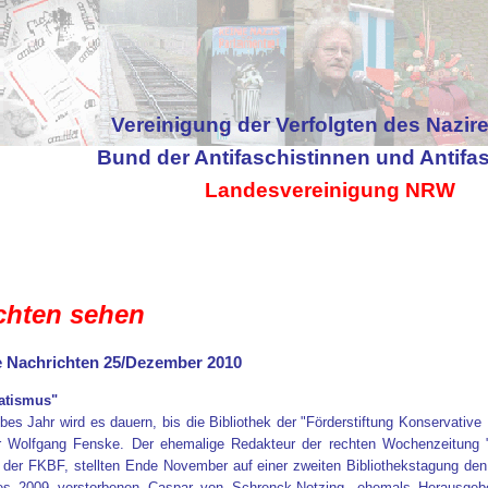
Vereinigung der Verfolgten des Nazir
Bund der Antifaschistinnen und Antifa
Landesvereinigung NRW
chten sehen
he Nachrichten 25/Dezember 2010
vatismus"
lbes Jahr wird es dauern, bis die Bibliothek der "Förderstiftung Konservativ
er Wolfgang Fenske. Der ehemalige Redakteur der rechten Wochenzeitung "J
ts der FKBF, stellten Ende November auf einer zweiten Bibliothekstagung de
es 2009 verstorbenen Caspar von Schrenck-Notzing, ehemals Herausgeber 