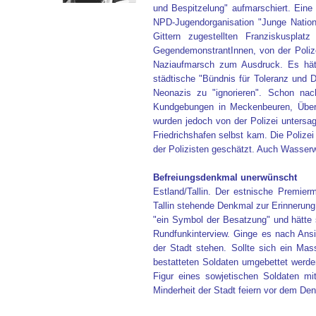
und Bespitzelung" aufmarschiert. Ein
NPD-Jugendorganisation "Junge Nation
Gittern zugestellten Franziskuspla
GegendemonstrantInnen, von der Polize
Naziaufmarsch zum Ausdruck. Es hätt
städtische "Bündnis für Toleranz und D
Neonazis zu "ignorieren". Schon na
Kundgebungen in Meckenbeuren, Überl
wurden jedoch von der Polizei untersag
Friedrichshafen selbst kam. Die Polizei
der Polizisten geschätzt. Auch Wasserw
Befreiungsdenkmal unerwünscht
Estland/Tallin. Der estnische Premier
Tallin stehende Denkmal zur Erinnerung
"ein Symbol der Besatzung" und hätte 
Rundfunkinterview. Ginge es nach Ansi
der Stadt stehen. Sollte sich ein Mas
bestatteten Soldaten umgebettet werde
Figur eines sowjetischen Soldaten mit
Minderheit der Stadt feiern vor dem Den