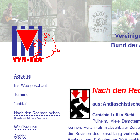
Vereinig
Bund der 
Aktuelles
Ins Web geschaut
Nach den Re
Termine
"antifa"
aus: Antifaschistisch
Nach den Rechten sehen
Gesiebte Luft in Sicht
(Hartmut-Meyer-Archiv)
Pulheim. Viele Demoterm
Wir über uns
können. Reitz muß in absehbarer Zeit e
die Revision des einschlägig vorbestr
Archiv
Bochum vom 9.September 2005 rechtskr