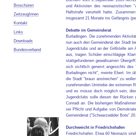
Broschüren
und Aktivisten des neonazistischen "
Haftstrafe verurteilt hatte. Zusamme
ZeitzeugInnen
insgesamt 21 Monate ins Gefängnis (pe
Kontakt
Debatte im Gemeinderat
Links
Burladingen. Die zunehmenden Aktivitä
Downloads
nun auch den Gemeinderat der Stadt bes
Jugendclubs und an der Grillstelle am 
Bundesverband
aus, tragen Schüler einschlägige Kla
stattgefundenen gewaltsamen Übergriff,
sich sichtlich genervt angesichts des
Burladingen nicht", meinte Ebert. Im ü
die Stadt "braun anstreichen" zu wolle
zunehmenden Umtriebe der extremen Rec
und es müsse doch möglich sein, dies
Jugendclubs solle diesen der Rücken ge
Conradi an. Die bisherigen Maßnahmen s
sei Pflicht und Aufgabe von Demokrat
Gemeinderat ("Schwarzwälder Bote" 20.
Durchweicht in Friedrichshafen
Friedrichshafen. Etwa 60 Neonazis sin