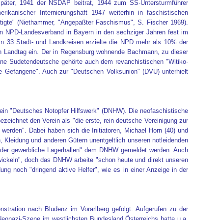
 später, 1941 der NSDAP beitrat, 1944 zum SS-Untersturmführer
ikanischer Internierungshaft 1947 weiterhin in faschistischen
igte" (Niethammer, "Angepaßter Faschismus", S. Fischer 1969).
den NPD-Landesverband in Bayern in den sechziger Jahren fest im
In 33 Stadt- und Landkreisen erzielte die NPD mehr als 10% der
hen Landtag ein. Der in Regensburg wohnende Bachmann, zu dieser
orene Sudetendeutsche gehörte auch dem revanchistischen "Witiko-
e Gefangene". Auch zur "Deutschen Volksunion" (DVU) unterhielt
ein "Deutsches Notopfer Hilfswerk" (DNHW). Die neofaschistische
zeichnet den Verein als "die erste, rein deutsche Vereinigung zur
 werden". Dabei haben sich die Initiatoren, Michael Horn (40) und
, Kleidung und anderen Gütern unentgeltlich unseren notleidenden
e oder gewerbliche Lagerhallen" dem DNHW gemeldet werden. Auch
twickeln", doch das DNHW arbeite "schon heute und direkt unseren
ng noch "dringend aktive Helfer", wie es in einer Anzeige in der
stration nach Bludenz im Vorarlberg gefolgt. Aufgerufen zu der
onazi-Szene im westlichsten Bundesland Österreichs hatte u.a.