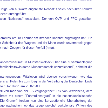
Einige von auswärts angereiste Neonazis seien nach ihrer Ankunft
zert durchgeführt.
onalen Naziszene" entwickelt. Der von ÖVP und FPÖ gestellten
hlkampfes am 18.Februar am Itzehoer Bahnhof zugetragen hat. Ein
die Schiebetür des Wagens und der Mann wurde unvermittelt gegen
i nach Zeugen für diesen Vorfall (hma).
hen Landesmuseums" in Münster-Wolbeck über eine Zusammenlegung
fentlichkeitswirksame Museumsarbeit unzureichend", schreibt die
snamensgebers Witzleben wird ebenso verschwiegen wie das
ßens an Polen bis zum Beginn der Vertreibung der Deutschen Ende
 die "TAZ Ruhr" am 25.02.2005.
will von man von der SS-Vergangenheit Erik von Witzlebens, dem
rs mit einem "Führerdienstgrad" in die nationalsozialistische
Die Grünen" fordern nun eine konzeptionelle Überarbeitung der
age nachgehen, ob das ,segensreiche' vorkoloniale Wirken des