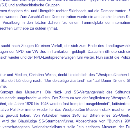
 (SJ) und antifaschistische Gruppen.
genen Angaben An- und Übergriffe rechter Skinheads auf die Demonstranten. 
n worden. Zum Abschluß der Demonstration wurde ein antifaschistisches Kon
 Vorarlberg in den letzten Jahren "zu einem Tummelplatz der internati
 rechten Umtriebe zu dulden (hma).
hoe sucht nach Zeugen für einen Vorfall, der sich zum Ende des Landtagswa
agen der NPD, ein VW-Bus in Tarnfarben, geklopft. Daraufhin öffnete sich 
sich wieder und der NPD-Lautsprecherwagen fuhr weiter. Nun sucht die Polize
ultur und Medien, Christina Weiss, denkt hinsichtlich des "Westpreußisc
andort Lüneburg nach. "Der derzeitige Zustand" sei "auf Dauer für eine öf
hme.
 Konzept des Museums: Die Nazi- und SS-Vergangenheit des Stiftung
hntausende umgebracht wurden. Der Zeitraum von der Angliederung Westpreu
hnt, die Jahre 1920 bis 1945 werden fast komplett ausgeblendet", kritisierte
vative Politiker immer wieder für das Westpreußen-Museum stark machen, 
hts gewußt haben. Von Witzleben wurde 1940 auf Bitten eines SS-Oberführe
 wird der Blaublütige SS-Sturmbannführer. Abgeordnete von "Bündnis 90/
t verschwiegenen Nationalsozialismus solle "ein seriöses Museum der Fr