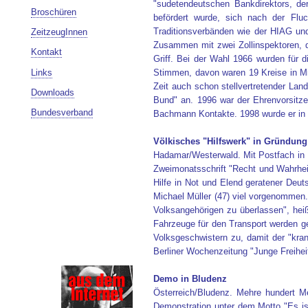
"sudetendeutschen Bankdirektors, de
Broschüren
befördert wurde, sich nach der Fluc
Traditionsverbänden wie der HIAG un
ZeitzeugInnen
Zusammen mit zwei Zollinspektoren, d
Kontakt
Griff. Bei der Wahl 1966 wurden für 
Links
Stimmen, davon waren 19 Kreise in Mi
Zeit auch schon stellvertretender Lan
Downloads
Bund" an. 1996 war der Ehrenvorsitze
Bundesverband
Bachmann Kontakte. 1998 wurde er in 
Völkisches "Hilfswerk" in Gründung
Hadamar/Westerwald. Mit Postfach in 
Zweimonatsschrift "Recht und Wahrheit
Hilfe in Not und Elend geratener Deut
Michael Müller (47) viel vorgenommen.
Volksangehörigen zu überlassen", hei
Fahrzeuge für den Transport werden ge
Volksgeschwistern zu, damit der "kran
Berliner Wochenzeitung "Junge Freiheit
Demo in Bludenz
Österreich/Bludenz. Mehre hundert Me
Demonstration unter dem Motto "Es i