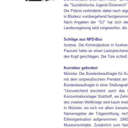
die "Sozialistische Jugend Österreich"
Die Polizei verhinderte dabei nach ei
in Bludenz vorübergehend festgenomme
Nach Angaben der "SJ" hat sich der
Landesregierung wird vorgeworfen, die
Schläge aus NPD-Bus
Itzehoe. Die Kriminalpolizei in Itze
Passant hatte an einen Lautsprecherw
den Kopf geschlagen. Die Türe schloß 
Korrektur gefordert
Münster. Die Bundesbeauftragte für K
mit dem ostpreußischem Pendant am St
Bundesbeauftragte in einer Stellungna
"Unzureichend erscheint auch das
Konzentrationslager Stutthoff, wo Ze
des zweiten Weltkriegs wird kaum erwä
In Münster, wo sich vor allem konser
Namensgeber der Trägerstiftung, nic
Eliteorganisation aufgenommen. 1942
Museumsinhalte. Zusätzlich zum fas