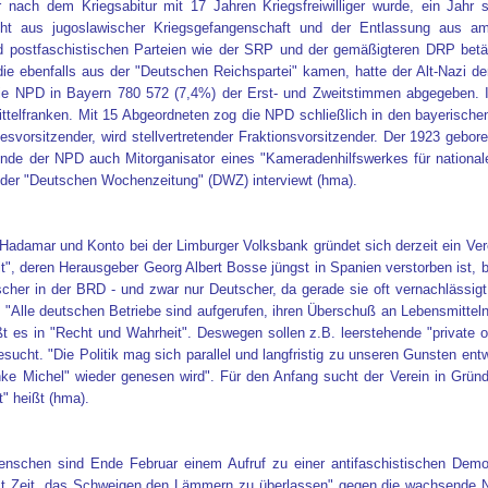
r nach dem Kriegsabitur mit 17 Jahren Kriegsfreiwilliger wurde, ein Jahr
ht aus jugoslawischer Kriegsgefangenschaft und der Entlassung aus amer
d postfaschistischen Parteien wie der SRP und der gemäßigteren DRP betät
ie ebenfalls aus der "Deutschen Reichspartei" kamen, hatte der Alt-Nazi 
die NPD in Bayern 780 572 (7,4%) der Erst- und Zweitstimmen abgegeben. 
ttelfranken. Mit 15 Abgeordneten zog die NPD schließlich in den bayerisc
desvorsitzender, wird stellvertretender Fraktionsvorsitzender. Der 1923 geb
nde der NPD auch Mitorganisator eines "Kameradenhilfswerkes für national
der "Deutschen Wochenzeitung" (DWZ) interviewt (hma).
Hadamar und Konto bei der Limburger Volksbank gründet sich derzeit ein Ver
", deren Herausgeber Georg Albert Bosse jüngst in Spanien verstorben ist, be
scher in der BRD - und zwar nur Deutscher, da gerade sie oft vernachlässigt
 "Alle deutschen Betriebe sind aufgerufen, ihren Überschuß an Lebensmitteln
ßt es in "Recht und Wahrheit". Deswegen sollen z.B. leerstehende "privat
sucht. "Die Politik mag sich parallel und langfristig zu unseren Gunsten en
ke Michel" wieder genesen wird". Für den Anfang sucht der Verein in Gründu
" heißt (hma).
nschen sind Ende Februar einem Aufruf zu einer antifaschistischen Demon
st Zeit, das Schweigen den Lämmern zu überlassen" gegen die wachsende Ne