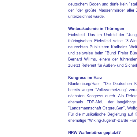
deutschem Boden und dürfe kein "stali
der "der größte Massenmörder aller 
unterzeichnet wurde.
Winterakademie in Thüringen
Eichsfeld. Das im Umfeld der "Jungen
thüringischen Eichsfeld seine "3.W
neurechten Publizisten Karlheinz We
und zeitweise beim "Bund Freier Bürg
Bernard Willms, einem der führenden
zuletzt Referent für Außen- und Sicherh
Kongress im Harz
Blankenburg/Harz. "Die Deutschen 
bereits wegen "Volksverhetzung" verur
nächsten Kongress durch. Als Refere
ehemals FDP-MdL, der langjährige
"Landsmannschaft Ostpreußen", Wolfg
Für die musikalische Begleitung auf 
ehemalige "Wiking-Jugend"-Barde Fra
NRW-Waffenbörse geplatzt?