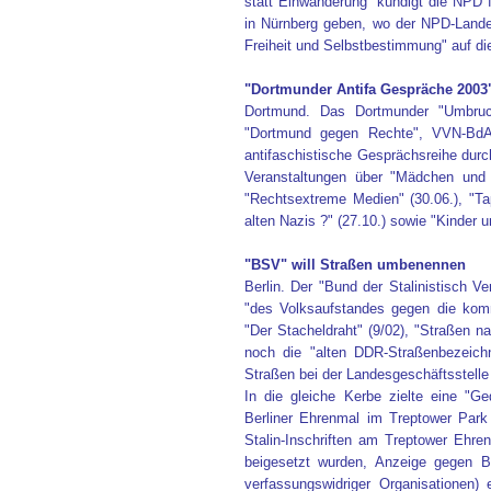
statt Einwanderung" kündigt die NPD f
in Nürnberg geben, wo der NPD-Lande
Freiheit und Selbstbestimmung" auf die
"Dortmunder Antifa Gespräche 2003
Dortmund. Das Dortmunder "Umbruch-
"Dortmund gegen Rechte", VVN-BdA,
antifaschistische Gesprächsreihe durc
Veranstaltungen über "Mädchen und F
"Rechtsextreme Medien" (30.06.), "Ta
alten Nazis ?" (27.10.) sowie "Kinder 
"BSV" will Straßen umbenennen
Berlin. Der "Bund der Stalinistisch V
"des Volksaufstandes gegen die kom
"Der Stacheldraht" (9/02), "Straßen n
noch die "alten DDR-Straßenbezeich
Straßen bei der Landesgeschäftsstell
In die gleiche Kerbe zielte eine "
Berliner Ehrenmal im Treptower Park
Stalin-Inschriften am Treptower Ehre
beigesetzt wurden, Anzeige gegen B
verfassungswidriger Organisationen) 