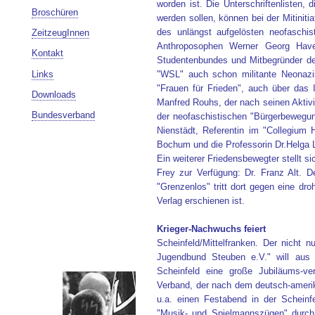
worden ist. Die Unterschriftenlisten,
Broschüren
werden sollen, können bei der Mitiniti
des unlängst aufgelösten neofasch
ZeitzeugInnen
Anthroposophen Werner Georg Haver
Kontakt
Studentenbundes und Mitbegründer d
Links
"WSL" auch schon militante Neonazis
"Frauen für Frieden", auch über das I
Downloads
Manfred Rouhs, der nach seinen Aktivi
Bundesverband
der neofaschistischen "Bürgerbewegung
Nienstädt, Referentin im "Collegium
Bochum und die Professorin Dr.Helga
Ein weiterer Friedensbewegter stellt s
Frey zur Verfügung: Dr. Franz Alt. D
"Grenzenlos" tritt dort gegen eine dr
Verlag erschienen ist.
Krieger-Nachwuchs feiert
Scheinfeld/Mittelfranken. Der nicht 
Jugendbund Steuben e.V." will aus 
Scheinfeld eine große Jubiläums-ver
Verband, der nach dem deutsch-amerik
u.a. einen Festabend in der Scheinf
"Musik- und Spielmannszügen" durch 