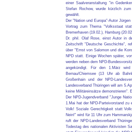
einer Saalveranstaltung "in Gedenk
Stefan Rochow, wurde kürzlich zum
gewählt.
Der "Nation und Europa"-Autor Jürgen S
Vortrag zum Thema "Volksstaat statt
Bremerhaven (19.02.), Hamburg (20.02.
Dr. phil. Olaf Rose, einst Autor in d
Zeitschrift "Deutsche Geschichte", re
über "Ernst von Salomon und die Konse
NPD statt. Einige Wochen später, vom
werden neben dem NPD-Bundesvorsitzend
angekündigt. Für den 1.März wird
Bernau/Chiemsee (13 Uhr ab Bahnh
Großenhain und der NPD-Landesverb
Landesverband Thüringen will am 5.Apri
keine Militäreinsätze demonstrieren". 
Der NPD-Jugendverband "Junge Nationa
1.Mai hat der NPD-Parteivorstand zu 
Volk! Soziale Gerechtigkeit statt Volk
Nein!" wird für 11 Uhr zum Hammarskj
ruft der NPD-Landesverband Thüring
Todestag des nationalen Aktivisten Sa