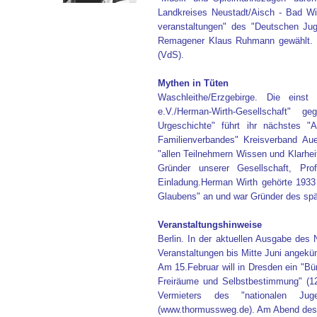
Landkreises Neustadt/Aisch - Bad W
veranstaltungen" des "Deutschen Ju
Remagener Klaus Ruhmann gewählt. R
(VdS).
Mythen in Tüten
Waschleithe/Erzgebirge. Die eins
e.V./Herman-Wirth-Gesellschaft" 
Urgeschichte" führt ihr nächstes "
Familienverbandes" Kreisverband Au
"allen Teilnehmern Wissen und Klarhei
Gründer unserer Gesellschaft, Pr
Einladung.Herman Wirth gehörte 1933
Glaubens" an und war Gründer des spä
Veranstaltungshinweise
Berlin. In der aktuellen Ausgabe de
Veranstaltungen bis Mitte Juni angekün
Am 15.Februar will in Dresden ein "Bünd
Freiräume und Selbstbestimmung" (12 
Vermieters des "nationalen J
(www.thormussweg.de). Am Abend des 