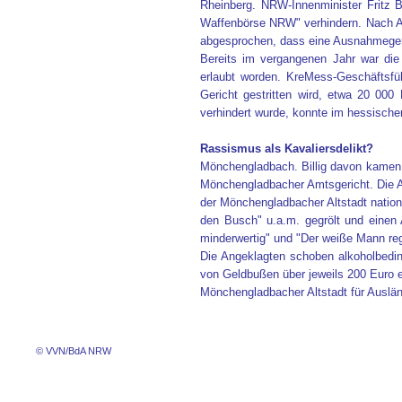
Rheinberg. NRW-Innenminister Fritz Be
Waffenbörse NRW" verhindern. Nach An
abgesprochen, dass eine Ausnahmegeneh
Bereits im vergangenen Jahr war die
erlaubt worden. KreMess-Geschäftsfü
Gericht gestritten wird, etwa 20 00
verhindert wurde, konnte im hessische
Rassismus als Kavaliersdelikt?
Mönchengladbach. Billig davon kamen 
Mönchengladbacher Amtsgericht. Die An
der Mönchengladbacher Altstadt nation
den Busch" u.a.m. gegrölt und einen 
minderwertig" und "Der weiße Mann reg
Die Angeklagten schoben alkoholbedin
von Geldbußen über jeweils 200 Euro ei
Mönchengladbacher Altstadt für Auslän
© VVN/BdA NRW